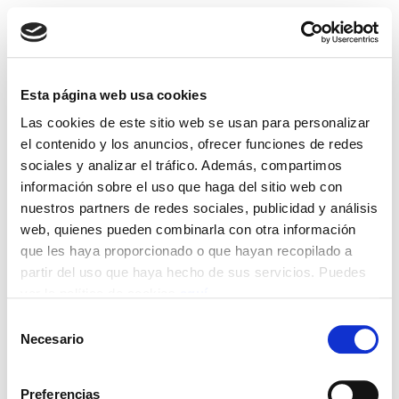
Esta página web usa cookies
01
Vinilos
Las cookies de este sitio web se usan para personalizar
septiembre 6, 2016
el contenido y los anuncios, ofrecer funciones de redes
sociales y analizar el tráfico. Además, compartimos
información sobre el uso que haga del sitio web con
nuestros partners de redes sociales, publicidad y análisis
web, quienes pueden combinarla con otra información
que les haya proporcionado o que hayan recopilado a
partir del uso que haya hecho de sus servicios. Puedes
ver la política de cookies
aquí
.
Juan de Dios Interiorismo 2016
Selección
Necesario
de
consentimiento
Preferencias