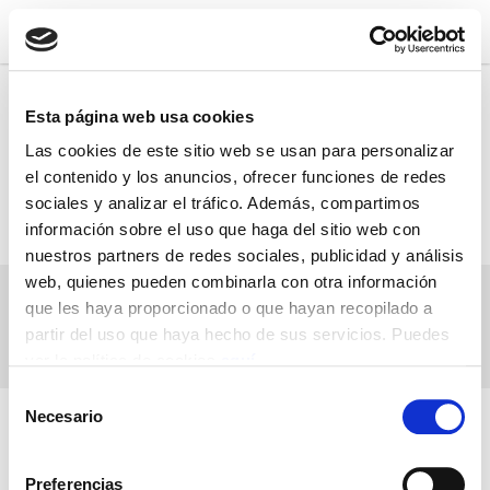
Esta página web usa cookies
01
pepi salamanca
Las cookies de este sitio web se usan para personalizar
julio 22, 2016
el contenido y los anuncios, ofrecer funciones de redes
sociales y analizar el tráfico. Además, compartimos
información sobre el uso que haga del sitio web con
nuestros partners de redes sociales, publicidad y análisis
web, quienes pueden combinarla con otra información
que les haya proporcionado o que hayan recopilado a
partir del uso que haya hecho de sus servicios. Puedes
ver la política de cookies
aquí
.
Juan de Dios Interiorismo 2016
Selección
Necesario
de
consentimiento
Preferencias