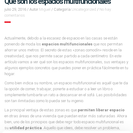
Qué son los espacios multifuncionales
julio 29, 2016
/
Autor:
Miguel
/
Categoría:
Uncategorized
/
No hay
comentarios
Actualmente, debido a la escasez de espacio en las casas se están
poniendo de moda los
espacios multifuncionales
que nos permitan
ahorrar unos metros. El secreto de estas «zonas comodín» reside en la
creatividad, que nos permite sacar partido a cada centímetro. En este
artículo vamos a ver qué son los espacios multifuncionales, sus ventajas y
algunos ejemplos concretos que puedes poner en práctica fácilmente en tu
hogar.
Como bien indica su nombre, un espacio multifuncional es aquél que te da
la opción de comer, trabajar, ponerte a estudiar o a leer un libro o
simplemente tumbarte un rato a descansar en el sofá. Las posibilidades
son tan ilimitadas como lo pueda ser tu ingenio.
La principal ventaja de estas zonas es que
permiten liberar espacio
en otras áreas de una vivienda que puedan estar más saturadas. Ahora
bien, uno de los principios que debe regir todo espacio multifuncional es
su
utilidad práctica
. Aquello que idees, debe resolver un problema,